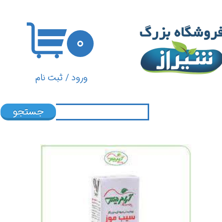
حساب کاربری من
۰
تغییر گذر واژه
سفارشات
ورود
/
ثبت نام
خروج از حساب کاربری
جستجو