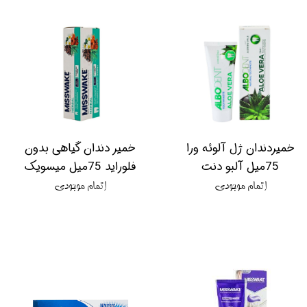
خمیردندان ژل آلوئه ورا
خمیر دندان گیاهی بدون
75میل آلبو دنت
فلوراید 75میل میسویک
اتمام موجودی
اتمام موجودی