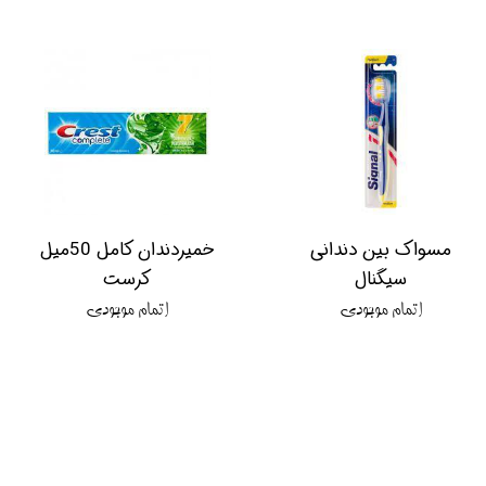
مسواک بین دندانی
خمیردندان کامل 50میل
سیگنال
کرست
اتمام موجودی
اتمام موجودی