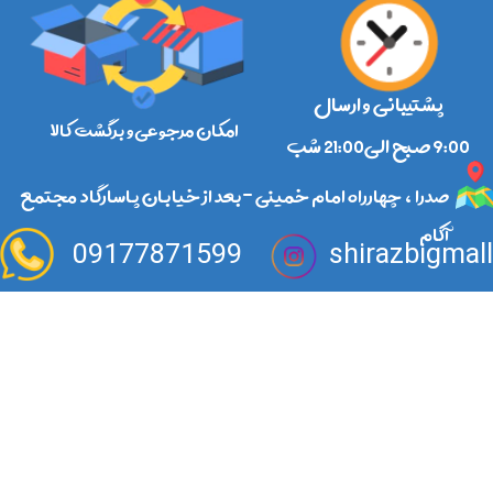
پشتیبانی و ارسال
امکان مرجوعی و برگشت کالا
​​​​​​​9:00 صبح الی21:00 شب
صدرا ، چهارراه امام خمینی -بعد از خیابان پاسارگاد مجتمع
آکام
09177871599
shirazbigmal