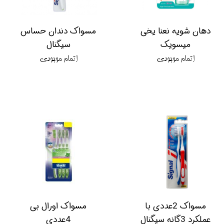
دهان شویه نعنا یخی
مسواک دندان حساس
میسویک
سیگنال
اتمام موجودی
اتمام موجودی
مسواک 2عددی با
مسواک اورال بی
عملکرد 3گانه سیگنال
4عددی