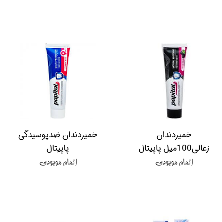
خمیردندان
خمیردندان ضدپوسیدگی
زغالی100میل پاپیتال
پاپیتال
اتمام موجودی
اتمام موجودی