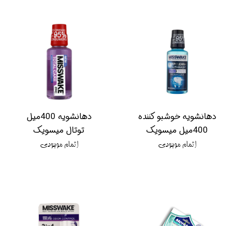
دهانشویه خوشبو کننده
دهانشویه 400میل
400میل میسویک
توتال میسویک
اتمام موجودی
اتمام موجودی