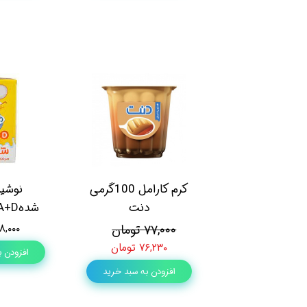
کرم کارامل 100گرمی
نوشید
دنت
شدهA+Dدنت/موزی
۷۷,۰۰۰ تومان
۴۸,۰۰۰ توم
۷۶,۲۳۰ تومان
افزودن ب
افزودن به سبد خرید