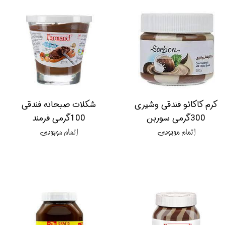
کرم کاکائو فندقی وشیری
شکلات صبحانه فندقی
300گرمی سوربن
100گرمی فرمند
اتمام موجودی
اتمام موجودی