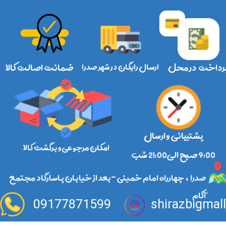
رداخت در محل
ارسال رایگان در شهر صدرا
ضمانت اصالت کالا
پشتیبانی و ارسال
امکان مرجوعی و برگشت کالا
​​​​​​​9:00 صبح الی21:00 شب
صدرا ، چهارراه امام خمینی -بعد از خیابان پاسارگاد مجتمع
آکام
09177871599
shirazbigmal