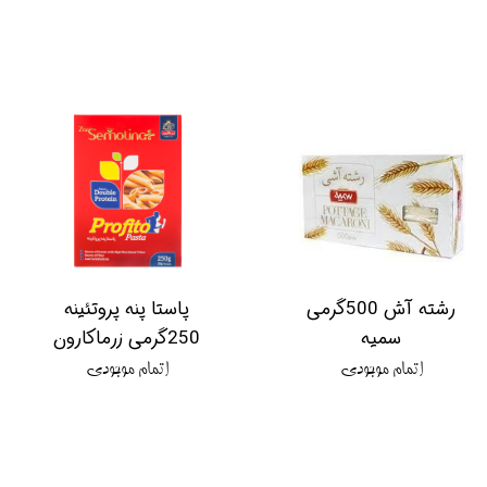
رشته آش 500گرمی
پاستا پنه پروتئینه
سمیه
250گرمی زرماکارون
اتمام موجودی
اتمام موجودی