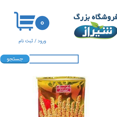
حساب کاربری من
۰
تغییر گذر واژه
سفارشات
ورود
/
ثبت نام
خروج از حساب کاربری
جستجو