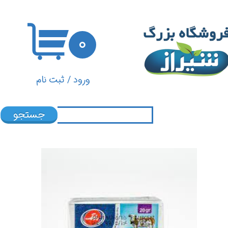
حساب کاربری من
۰
تغییر گذر واژه
سفارشات
ورود
/
ثبت نام
خروج از حساب کاربری
جستجو