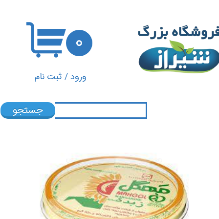
حساب کاربری من
۰
تغییر گذر واژه
سفارشات
ورود
/
ثبت نام
خروج از حساب کاربری
جستجو