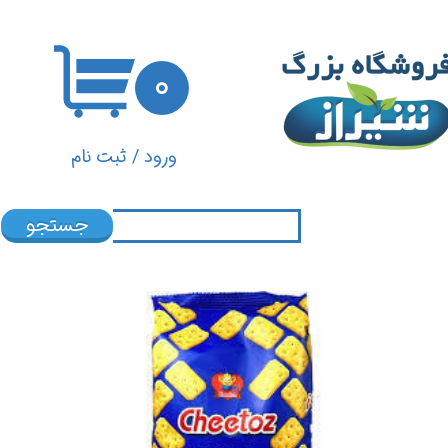
حساب کاربری من
۰
تغییر گذر واژه
سفارشات
ورود
/
ثبت نام
خروج از حساب کاربری
جستجو