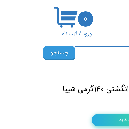
۰
ورود
/
ثبت نام
حساب کاربری من
جستجو
تغییر گذر واژه
سفارشات
خروج از حساب
14گرمی شیبا
کاربری
 خرید