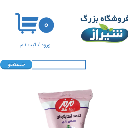
حساب کاربری من
۰
تغییر گذر واژه
سفارشات
ورود
/
ثبت نام
خروج از حساب کاربری
جستجو