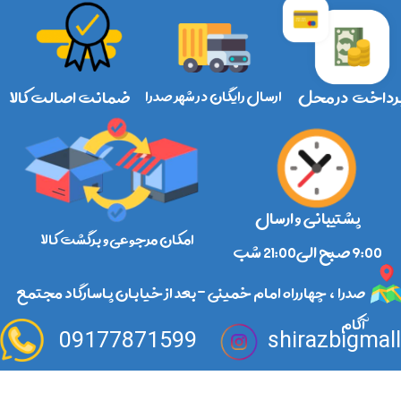
رداخت در محل
ارسال رایگان در شهر صدرا
ضمانت اصالت کالا
پشتیبانی و ارسال
امکان مرجوعی و برگشت کالا
​​​​​​​9:00 صبح الی21:00 شب
صدرا ، چهارراه امام خمینی -بعد از خیابان پاسارگاد مجتمع
آکام
09177871599
shirazbigmal