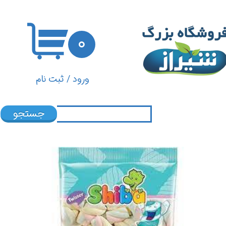
حساب کاربری من
۰
تغییر گذر واژه
سفارشات
ورود
/
ثبت نام
خروج از حساب کاربری
جستجو