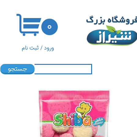
حساب کاربری من
۰
تغییر گذر واژه
سفارشات
ورود
/
ثبت نام
خروج از حساب کاربری
جستجو