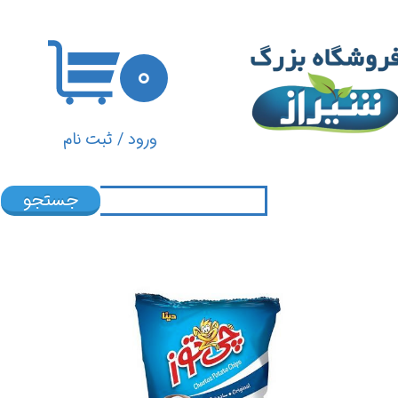
حساب کاربری من
۰
تغییر گذر واژه
سفارشات
ورود
/
ثبت نام
خروج از حساب کاربری
جستجو