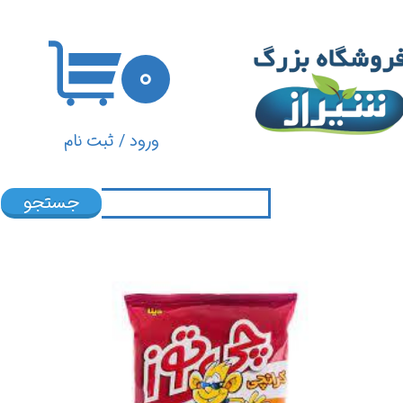
حساب کاربری من
۰
تغییر گذر واژه
سفارشات
ورود
/
ثبت نام
خروج از حساب کاربری
جستجو