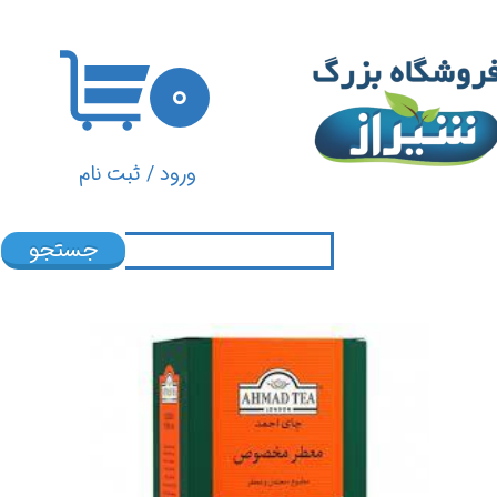
حساب کاربری من
۰
تغییر گذر واژه
سفارشات
ورود
/
ثبت نام
خروج از حساب کاربری
جستجو