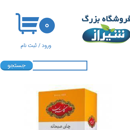
حساب کاربری من
۰
تغییر گذر واژه
سفارشات
ورود
/
ثبت نام
خروج از حساب کاربری
جستجو