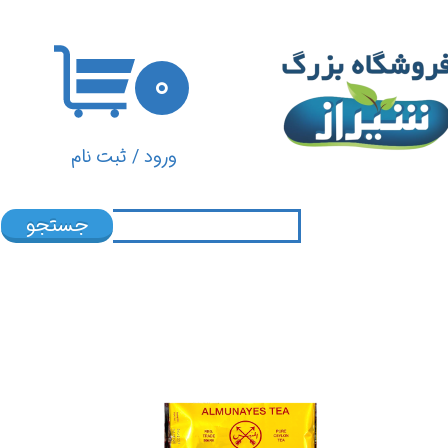
حساب کاربری من
۰
تغییر گذر واژه
سفارشات
ورود
/
ثبت نام
خروج از حساب کاربری
جستجو