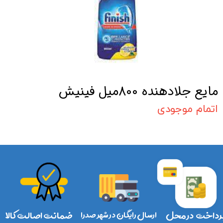
مایع جلادهنده 800میل فینیش
اتمام موجودی
رداخت در محل
ارسال رایگان در شهر صدرا
ضمانت اصالت کالا