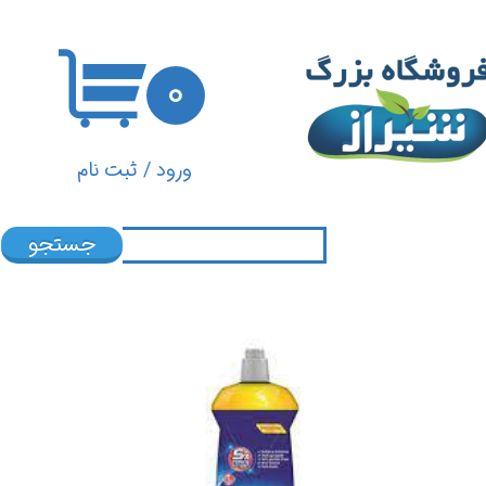
حساب کاربری من
۰
تغییر گذر واژه
سفارشات
ورود
/
ثبت نام
خروج از حساب کاربری
جستجو