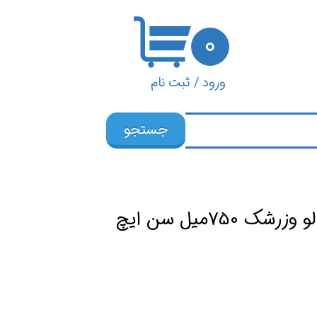
۰
ورود
/
ثبت نام
حساب کاربری من
جستجو
تغییر گذر واژه
سفارشات
خروج از حساب
 750میل سن ایچ
کاربری