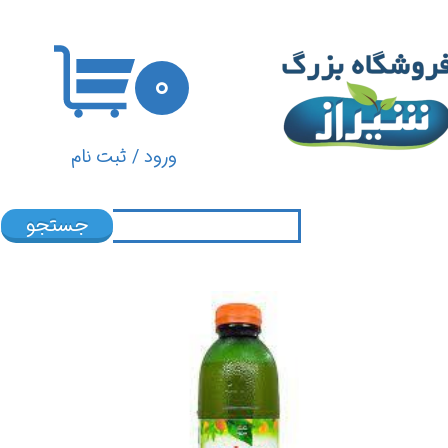
حساب کاربری من
۰
تغییر گذر واژه
سفارشات
ورود
/
ثبت نام
خروج از حساب کاربری
جستجو