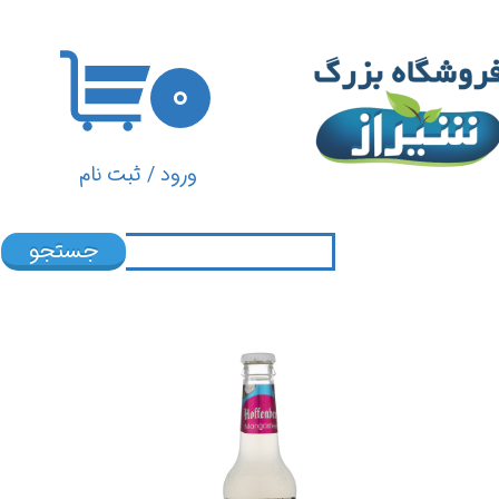
حساب کاربری من
۰
تغییر گذر واژه
سفارشات
ورود
/
ثبت نام
خروج از حساب کاربری
جستجو