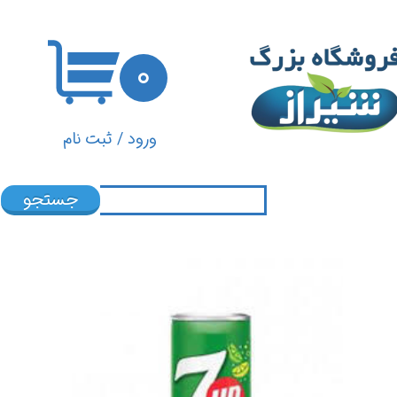
حساب کاربری من
۰
تغییر گذر واژه
سفارشات
ورود
/
ثبت نام
خروج از حساب کاربری
جستجو