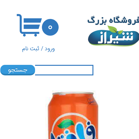
حساب کاربری من
۰
تغییر گذر واژه
سفارشات
ورود
/
ثبت نام
خروج از حساب کاربری
جستجو