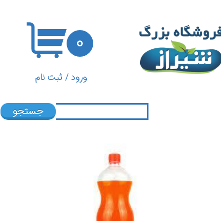
حساب کاربری من
۰
تغییر گذر واژه
سفارشات
ورود
/
ثبت نام
خروج از حساب کاربری
جستجو