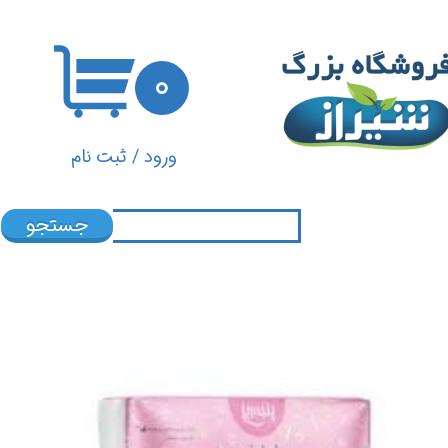
حساب کاربری من
۰
تغییر گذر واژه
سفارشات
ورود
/
ثبت نام
خروج از حساب کاربری
جستجو