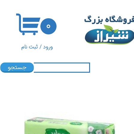
حساب کاربری من
۰
تغییر گذر واژه
سفارشات
ورود
/
ثبت نام
خروج از حساب کاربری
جستجو