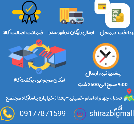
رداخت در محل
ارسال رایگان در شهر صدرا
ضمانت اصالت کالا
پشتیبانی و ارسال
امکان مرجوعی و برگشت کالا
​​​​​​​9:00 صبح الی21:00 شب
صدرا ، چهارراه امام خمینی -بعد از خیابان پاسارگاد مجتمع
آکام
09177871599
shirazbigmal