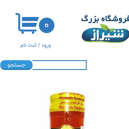
حساب کاربری من
۰
تغییر گذر واژه
سفارشات
ورود
/
ثبت نام
خروج از حساب کاربری
جستجو