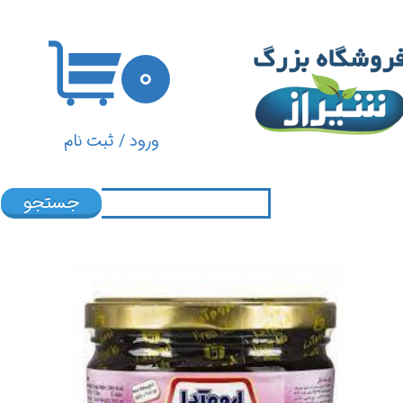
حساب کاربری من
۰
تغییر گذر واژه
سفارشات
ورود
/
ثبت نام
خروج از حساب کاربری
جستجو