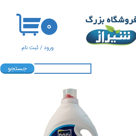
حساب کاربری من
۰
تغییر گذر واژه
سفارشات
ورود
/
ثبت نام
خروج از حساب کاربری
جستجو