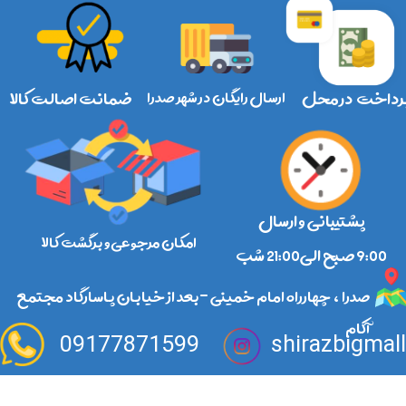
رداخت در محل
ارسال رایگان در شهر صدرا
ضمانت اصالت کالا
پشتیبانی و ارسال
امکان مرجوعی و برگشت کالا
​​​​​​​9:00 صبح الی21:00 شب
صدرا ، چهارراه امام خمینی -بعد از خیابان پاسارگاد مجتمع
آکام
09177871599
shirazbigmal