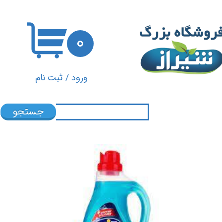
حساب کاربری من
۰
تغییر گذر واژه
سفارشات
ورود
/
ثبت نام
خروج از حساب کاربری
جستجو