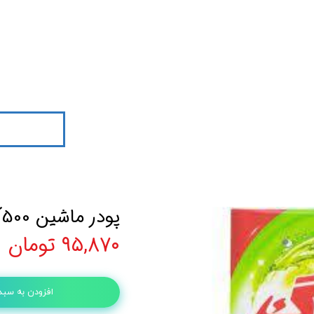
پودر ماشین 500گرم کلد واش گلرنگ
۹۵,۸۷۰ تومان
افزودن به سبد