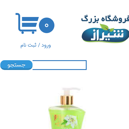
حساب کاربری من
۰
تغییر گذر واژه
سفارشات
ورود
/
ثبت نام
خروج از حساب کاربری
جستجو