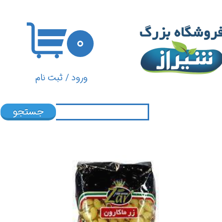
حساب کاربری من
۰
تغییر گذر واژه
سفارشات
ورود
/
ثبت نام
خروج از حساب کاربری
جستجو