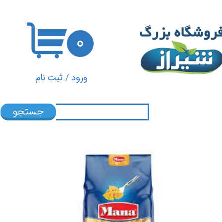
حساب کاربری من
۰
تغییر گذر واژه
سفارشات
ورود
/
ثبت نام
خروج از حساب کاربری
جستجو