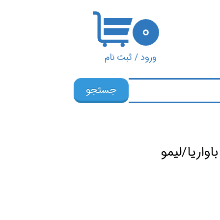
۰
ورود
/
ثبت نام
حساب کاربری من
جستجو
تغییر گذر واژه
سفارشات
خروج از حساب
اواریا/لیمو
کاربری