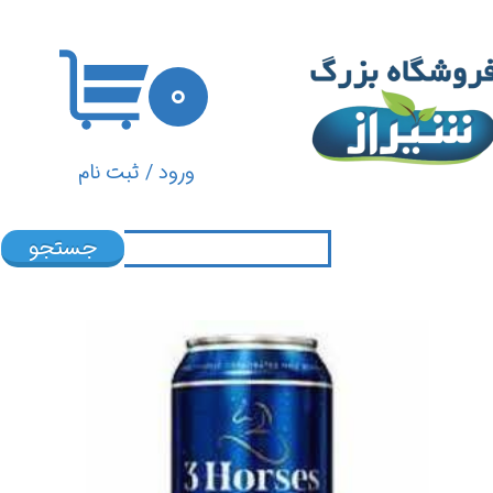
حساب کاربری من
۰
تغییر گذر واژه
سفارشات
ورود
/
ثبت نام
خروج از حساب کاربری
جستجو