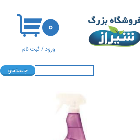
حساب کاربری من
۰
تغییر گذر واژه
سفارشات
ورود
/
ثبت نام
خروج از حساب کاربری
جستجو