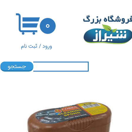
حساب کاربری من
۰
تغییر گذر واژه
سفارشات
ورود
/
ثبت نام
خروج از حساب کاربری
جستجو