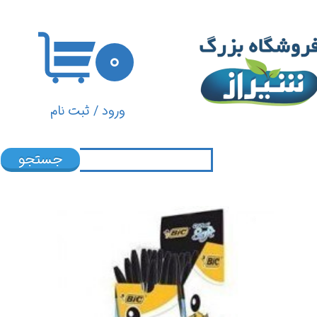
حساب کاربری من
۰
تغییر گذر واژه
سفارشات
ورود
/
ثبت نام
خروج از حساب کاربری
جستجو