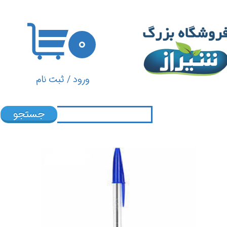
حساب کاربری من
۰
تغییر گذر واژه
سفارشات
ورود
/
ثبت نام
خروج از حساب کاربری
جستجو