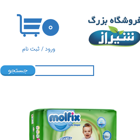
حساب کاربری من
۰
تغییر گذر واژه
سفارشات
ورود
/
ثبت نام
خروج از حساب کاربری
جستجو