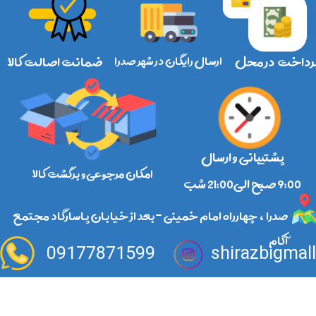
رداخت در محل
ارسال رایگان در شهر صدرا
ضمانت اصالت کالا
پشتیبانی و ارسال
امکان مرجوعی و برگشت کالا
​​​​​​​9:00 صبح الی21:00 شب
صدرا ، چهارراه امام خمینی -بعد از خیابان پاسارگاد مجتمع
آکام
09177871599
shirazbigmal