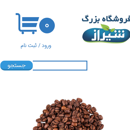
حساب کاربری من
۰
تغییر گذر واژه
سفارشات
ورود
/
ثبت نام
خروج از حساب کاربری
جستجو