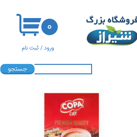
حساب کاربری من
۰
تغییر گذر واژه
سفارشات
ورود
/
ثبت نام
خروج از حساب کاربری
جستجو