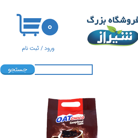
حساب کاربری من
۰
تغییر گذر واژه
سفارشات
ورود
/
ثبت نام
خروج از حساب کاربری
جستجو