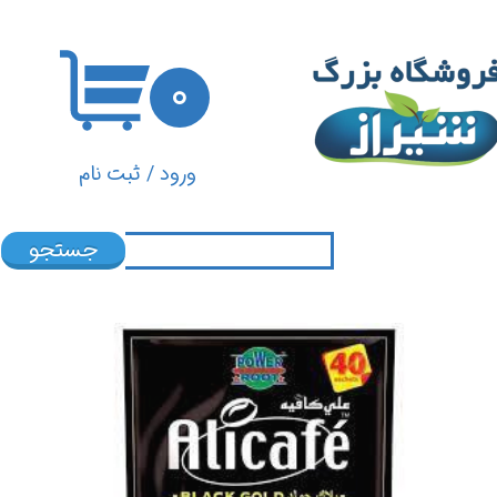
حساب کاربری من
۰
تغییر گذر واژه
سفارشات
ورود
/
ثبت نام
خروج از حساب کاربری
جستجو