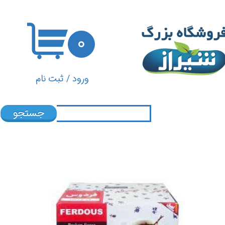
حساب کاربری من
۰
تغییر گذر واژه
سفارشات
ورود
/
ثبت نام
خروج از حساب کاربری
جستجو