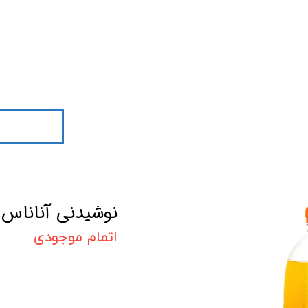
نوشیدنی آناناس750میل شریسا
اتمام موجودی