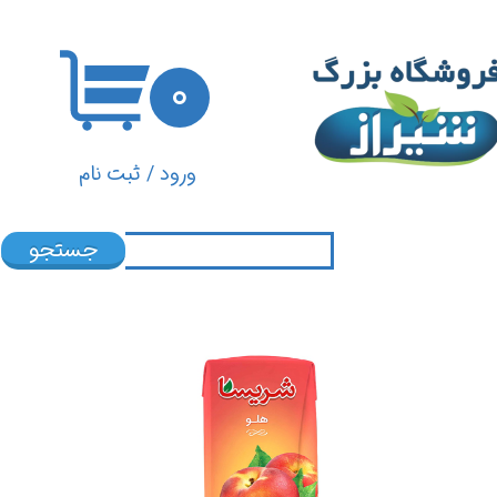
حساب کاربری من
۰
تغییر گذر واژه
سفارشات
ورود
/
ثبت نام
خروج از حساب کاربری
جستجو