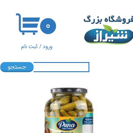
حساب کاربری من
۰
تغییر گذر واژه
سفارشات
ورود
/
ثبت نام
خروج از حساب کاربری
جستجو